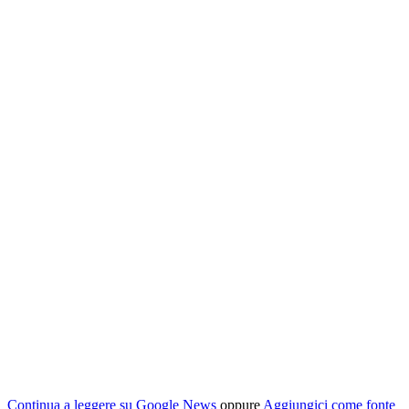
Continua a leggere su Google News
oppure
Aggiungici come fonte